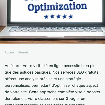
Accueil
›
Internet
INTERNET
Optimisez votre présence en
Améliorer votre visibilité en ligne nécessite bien plus
que des astuces basiques. Nos services SEO gratuits
ligne avec nos services SEO
offrent une analyse précise et une stratégie
gratuits
personnalisée, permettant d’optimiser chaque aspect
de votre site. Cette approche complète vise à booster
henriette
•
29 juillet 2025
•
7 min de lecture
durablement votre classement sur Google, en