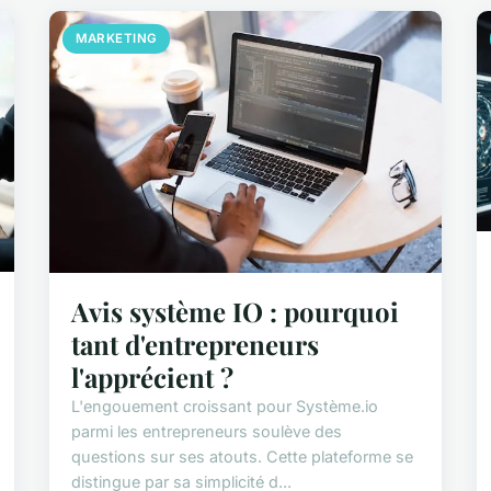
MARKETING
Avis système IO : pourquoi
tant d'entrepreneurs
l'apprécient ?
L'engouement croissant pour Système.io
parmi les entrepreneurs soulève des
questions sur ses atouts. Cette plateforme se
distingue par sa simplicité d...