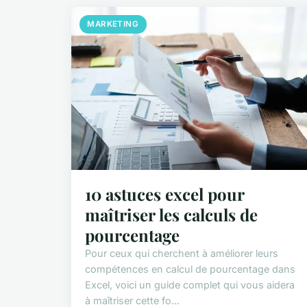
MARKETING
10 astuces excel pour
maîtriser les calculs de
pourcentage
Pour ceux qui cherchent à améliorer leurs
compétences en calcul de pourcentage dans
Excel, voici un guide complet qui vous aidera
à maîtriser cette fo...