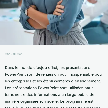
Accueil
›
Actu
ACTU
PowerPoint : l'assistant
Dans le monde d'aujourd'hui, les présentations
PowerPoint sont devenues un outil indispensable pour
indispensable pour créer de
les entreprises et les établissements d'enseignement.
superbes présentations
Les présentations PowerPoint sont utilisées pour
transmettre des informations à un large public de
henriette
•
7 octobre 2023
•
3 min de lecture
manière organisée et visuelle. Le programme est