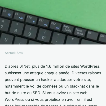
Accueil
›
Actu
ACTU
Que faut-il savoir sur la
D’après 01Net, plus de 1,6 million de sites WordPress
subissent une attaque chaque année. Diverses raisons
sécurité WordPress en 2024 ?
peuvent pousser un hacker à attaquer votre site,
notamment le vol de données ou un blackhat dans le
henriette
•
27 décembre 2023
•
2 min de lecture
but de nuire au SEO. Si vous aviez un site web
WordPress ou si vous projetiez en avoir un, il est