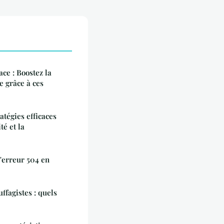
ace : Boostez la
 grâce à ces
atégies efficaces
té et la
d'erreur 504 en
ffagistes : quels