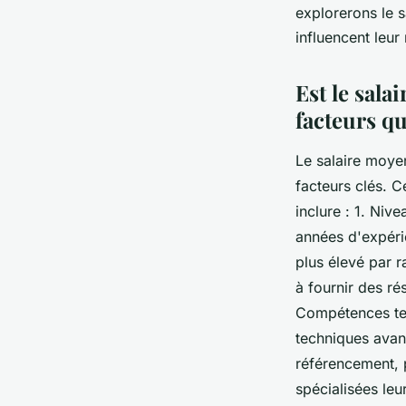
henriette
•
3 août 2023
•
2 min de lecture
explorerons le s
influencent leur
Est le sal
facteurs q
Le salaire moye
facteurs clés. C
inclure : 1. Niv
années d'expéri
plus élevé par r
à fournir des ré
Compétences te
techniques avanc
référencement, 
spécialisées le