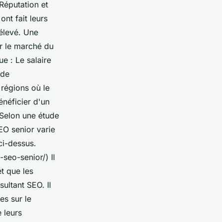
Réputation et
nt fait leurs
 élevé. Une
ur le marché du
e : Le salaire
 de
régions où le
énéficier d'un
 Selon une étude
EO senior varie
ci-dessus.
seo-senior/) Il
et que les
ultant SEO. Il
s sur le
 leurs