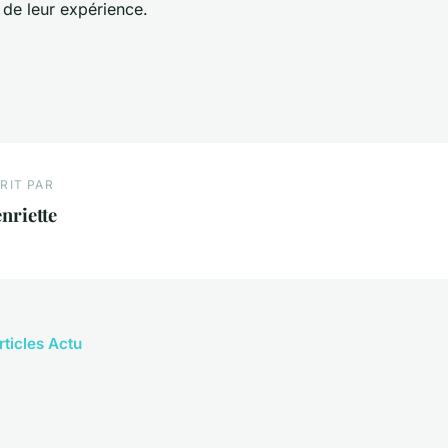
de leur expérience.
RIT PAR
nriette
rticles Actu