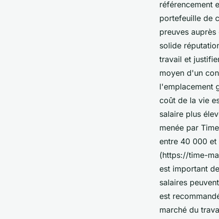
référencement et
portefeuille de 
preuves auprès d
solide réputatio
travail et justi
moyen d'un cons
l'emplacement g
coût de la vie e
salaire plus éle
menée par Time 
entre 40 000 et
(https://time-m
est important de
salaires peuvent
est recommandé 
marché du travai