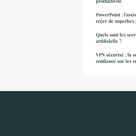
productivité
PowerPoint : l'ass
créer de superbes 
Quels sont les secr
artificielle ?
VPN sécurisé : la s
confiance sur les 