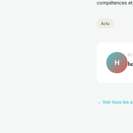
compétences et 
Actu
EC
H
he
← Voir tous les a