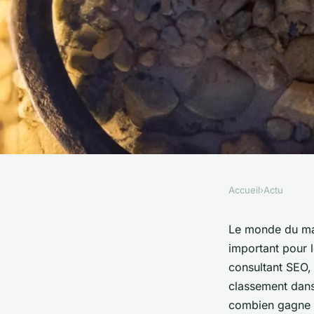
Accueil
›
Actu
ACTU
Quel est le salaire 
Le monde du mark
important pour l
consultant SEO exp
consultant SEO, 
classement dans 
combien gagne r