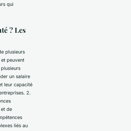
urs qui
té ? Les
de plusieurs
 et peuvent
 plusieurs
er un salaire
t leur capacité
entreprises. 2.
ences
 et de
ompétences
lexes liés au