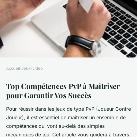
Accueil
›
Jeux-video
JEUX-VIDEO
Top Compétences PvP à Maîtriser
Top compétences pvp à
pour Garantir Vos Succès
maîtriser pour garantir vos
succès
Pour réussir dans les jeux de type PvP (Joueur Contre
Joueur), il est essentiel de maîtriser un ensemble de
henriette
•
19 mars 2025
•
5 min de lecture
compétences qui vont au-delà des simples
mécaniques de jeu. Cet article vous guidera à travers