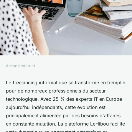
Accueil
›
Internet
INTERNET
Freelance informatique : le
Le freelancing informatique se transforme en tremplin
pour de nombreux professionnels du secteur
tremplin vers vos projets tech
technologique. Avec 25 % des experts IT en Europe
aujourd'hui indépendants, cette évolution est
henriette
•
20 février 2025
•
5 min de lecture
principalement alimentée par des besoins d'affaires
en constante mutation. La plateforme LeHibou facilite