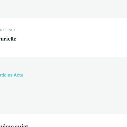
RIT PAR
nriette
rticles Actu
même sujet