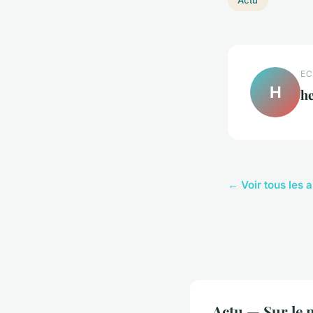
EC
H
he
← Voir tous les a
Actu — Sur le 