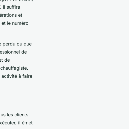
Il suffira
érations et
 et le numéro
té perdu ou que
fessionnel de
et de
chauffagiste.
activité à faire
 les clients
xécuter, il émet