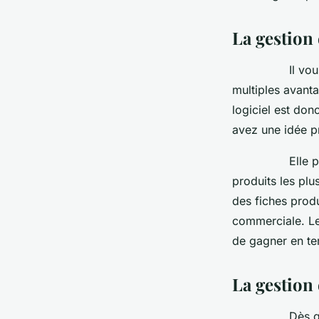
henriette
•
30 octobre 2023
•
2 min de lecture
La gestion 
Il vous su
multiples avanta
logiciel est don
avez une idée p
Elle permet au
produits les plu
des fiches prod
commerciale. Le
de gagner en te
La gestion 
Dès que vous 