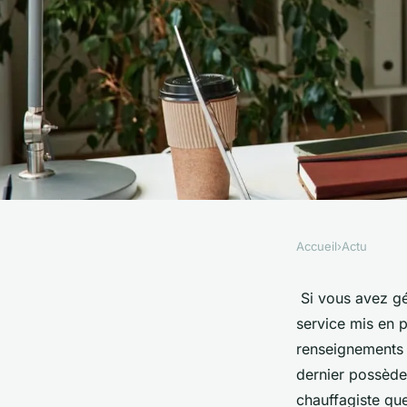
Accueil
›
Actu
ACTU
Le logiciel SAV pour 
Si vous avez gé
service mis en 
quels sont ses avant
renseignements e
dernier possède
chauffagiste que